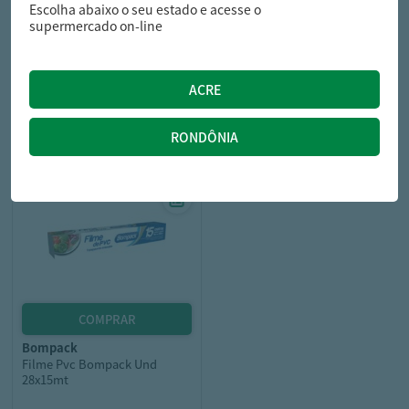
Escolha abaixo o seu estado e acesse o
bompack
bompack
supermercado on-line
Rolo Aluminio 45X7,5Cm
Filme Pvc Bompack Und
Bompack Und
28x30mt
12,49
9,79
R$
R$
bompack
Filme Pvc Bompack Und
28x15mt