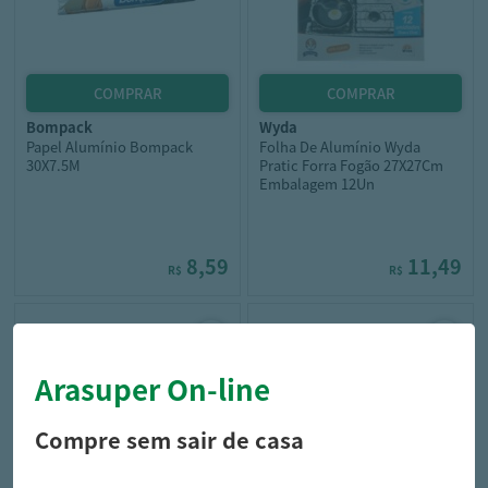
bompack
wyda
Papel Alumínio Bompack
Folha De Alumínio Wyda
30X7.5M
Pratic Forra Fogão 27X27Cm
Embalagem 12Un
8,59
11,49
R$
R$
Arasuper On-line
Compre sem sair de casa