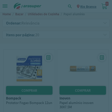
0
Rio Branco
Home
/
Bazar
/
Utilidades de Cozinha
/
Papel alumínio
Ordenar:
Itens por página:
bompack
inoven
Protetor Fogao Bompack 12un
Papel alumínio inoven
30X7.5M