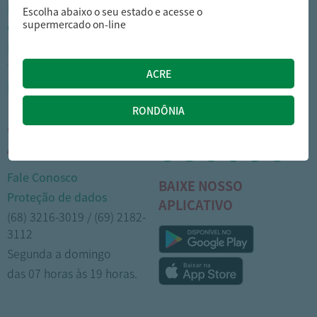
Nossas lojas
Como comprar
Escolha abaixo o seu estado e acesse o
supermercado on-line
Cartão Arasuper
Opções de entrega
Leve mais
Privacidade
Trabalhe Conosco
Trocas e devoluções
Portal do colaborador
Formas de pagamento
CENTRAL DE
MÍDIAS SOCIAIS
ATENDIMENTO
Fale Conosco
BAIXE NOSSO
Proteção de dados
APLICATIVO
(68) 3216-3019 / (69) 2182-
3112
Segunda a domingo
das 07 horas às 19 horas.