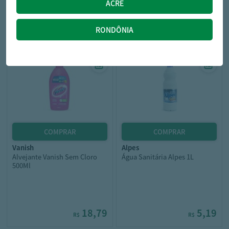
7,89
3,99
R$
R$
vanish
alpes
Alvejante Vanish Sem Cloro
Água Sanitária Alpes 1L
500Ml
18,79
5,19
R$
R$