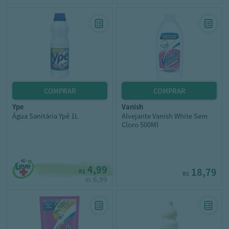
ype
vanish
Água Sanitária Ypê 1L
Alvejante Vanish White Sem
Cloro 500Ml
4,99
18,79
R$
R$
6,99
R$