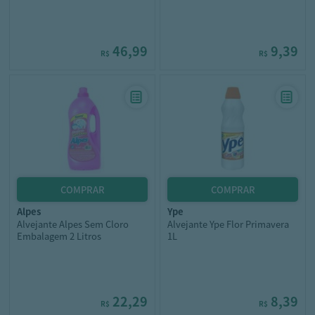
46,99
9,39
R$
R$
alpes
ype
Alvejante Alpes Sem Cloro
Alvejante Ype Flor Primavera
Embalagem 2 Litros
1L
22,29
8,39
R$
R$