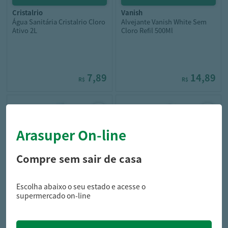
cristalrio
vanish
Água Sanitária Cristalrio Cloro
Alvejante Vanish White Sem
Ativo 2L
Cloro Refil 500Ml
7,89
14,89
R$
R$
Arasuper On-line
Compre sem sair de casa
Escolha abaixo o seu estado e acesse o
cristalrio
cristal
supermercado on-line
Água Sanitária Cristal 2L
Água Sanitária Cristal 1L