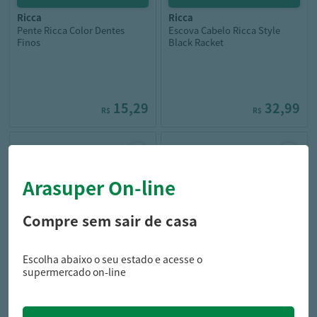
ricca
ricca
Pente Ricca Color Dentes
Escova Cabelo Ricca Style
Finos
Black Racket
15,29
32,99
R$
R$
Arasuper On-line
Compre sem sair de casa
Escolha abaixo o seu estado e acesse o
condor
marco boni
supermercado on-line
Escova Cabelo Condor Shana
Escova Cabelo Marco Boni
Oval Disney Mickey