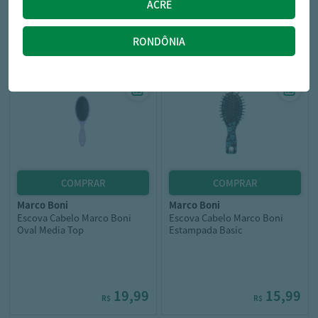
24,99
33,49
R$
R$
marco boni
marco boni
Escova Cabelo Marco Boni
Escova Cabelo Marco Boni
Oval Media Top
Estampada Basic
19,99
15,99
R$
R$