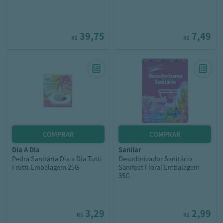
39,75
7,49
R$
R$
dia a dia
sanilar
Pedra Sanitária Dia a Dia Tutti
Desodorizador Sanitário
Frutti Embalagem 25G
Sanifect Floral Embalagem
35G
3,29
2,99
R$
R$