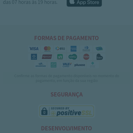
das 07 horas às 19 horas.
FORMAS DE PAGAMENTO
Confirme as formas de pagamento disponíveis no momento do
1
2
pagamento, em função da sua região
SEGURANÇA
DESENVOLVIMENTO