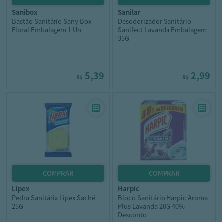
sanibox
sanilar
Bastão Sanitário Sany Box
Desodorizador Sanitário
Floral Embalagem 1 Un
Sanifect Lavanda Embalagem
35G
5,39
2,99
R$
R$
lipex
harpic
Pedra Sanitária Lipex Sachê
Bloco Sanitário Harpic Aroma
25G
Plus Lavanda 20G 40%
Desconto