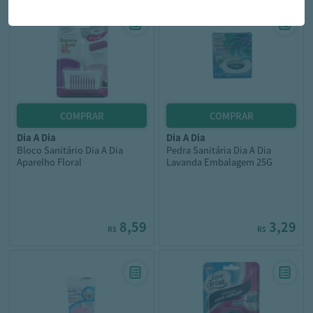
dia a dia
dia a dia
Bloco Sanitário Dia A Dia
Pedra Sanitária Dia A Dia
Aparelho Floral
Lavanda Embalagem 25G
8,59
3,29
R$
R$