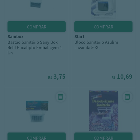
sanibox
start
Bastão Sanitário Sany Box
Bloco Sanitario Azulim
Refil Eucalipto Embalagem 1
Lavanda 50G
Un
3,75
10,69
R$
R$