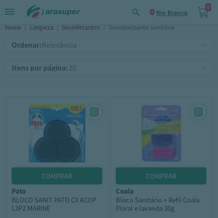
0
Rio Branco
Home
/
Limpeza
/
Desinfetantes
/
Desodorizante sanitário
Ordenar:
Itens por página:
pato
coala
BLOCO SANIT PATO CX ACOP
Bloco Sanitário + Refil Coala
L3P2 MARINE
Floral e lavanda 30g