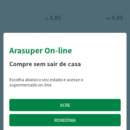
3,85
4,85
R$
R$
Arasuper On-line
Compre sem sair de casa
Escolha abaixo o seu estado e acesse o
lipex
dia a dia
supermercado on-line
Limpador Sanitário Lipex
Pedra Sanitária Dia A Dia
Caixa Acoplada Embalagem
Eucalipto Embalagem 25G
50G
9,99
3,29
R$
R$