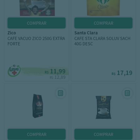
zico
santa clara
CAFE VACUO ZICO 250G EXTRA
CAFE STA CLARA SOLUV SACH
FORTE
40G DESC
11,99
17,19
R$
R$
12,89
R$