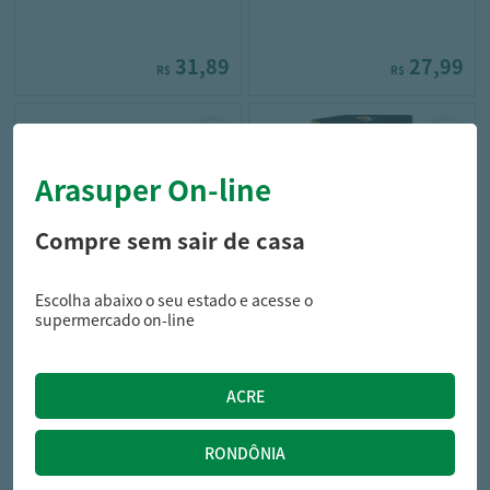
31,89
27,99
R$
R$
Arasuper On-line
Compre sem sair de casa
Escolha abaixo o seu estado e acesse o
l'or
zico
supermercado on-line
CAPPUC L'OR 84G CAPRI CAPRI
CAFE VACUO ZICO 250G
PREMIUM
27,99
20,99
R$
R$