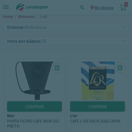
0
Rio Branco
Home
/
Alimentos
/
Café
Ordenar:
Itens por página:
mor
l'or
PORTA FILTRO CAFE MOR 103
CAFE L'OR SACH 250G CAPRI
PRETO