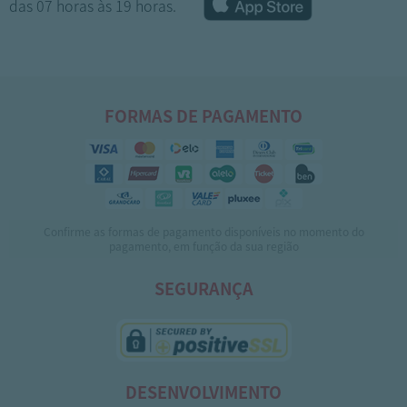
das 07 horas às 19 horas.
FORMAS DE PAGAMENTO
Confirme as formas de pagamento disponíveis no momento do
1
2
3
4
5
pagamento, em função da sua região
SEGURANÇA
DESENVOLVIMENTO