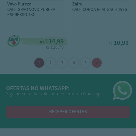
vovo pureza
zaire
CAFE GRAO VOVO PUREZA
CAFE COROA REAL SACH 199G
ESPRESSO 1KG
114,99
10,99
R$
R$
128,79
R$
OFERTAS NO WHATSAPP:
Siga nossos canais oficiais de ofertas no Whasapp!
RECEBER OFERTAS