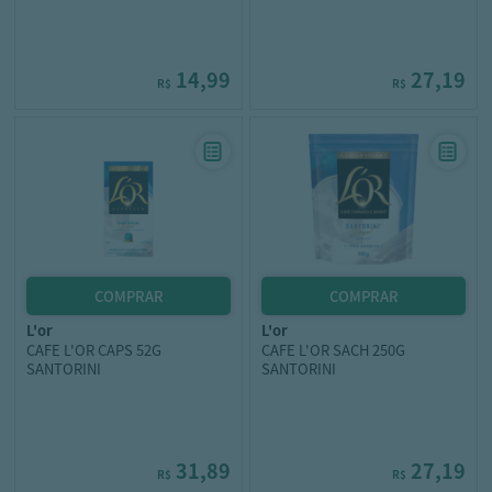
14,99
27,19
R$
R$
l'or
l'or
CAFE L'OR CAPS 52G
CAFE L'OR SACH 250G
SANTORINI
SANTORINI
31,89
27,19
R$
R$