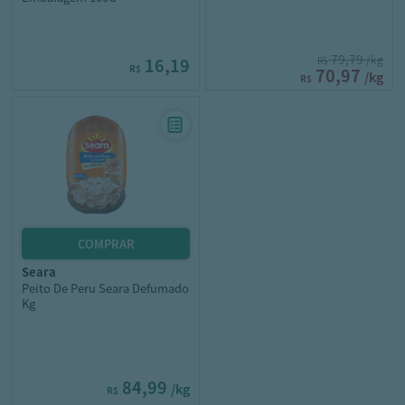
79,79
/kg
16,19
R$
R$
70,97
/kg
R$
seara
Peito De Peru Seara Defumado
Kg
84,99
/kg
R$