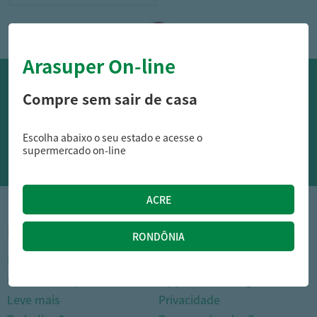
Arasuper On-line
OFERTAS NO WHATSAPP:
Compre sem sair de casa
Siga nossos canais oficiais de ofertas no Whasapp!
Escolha abaixo o seu estado e acesse o
RECEBER OFERTAS
supermercado on-line
1
INSTITUCIONAL
DÚVIDAS FREQUENTES
Nossas lojas
Como comprar
Cartão Arasuper
Opções de entrega
Leve mais
Privacidade