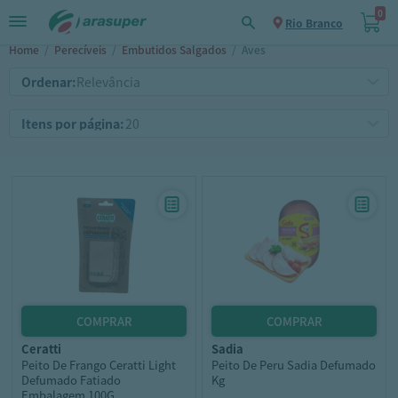
0
Rio Branco
Home
/
Perecíveis
/
Embutidos Salgados
/
Aves
Ordenar:
Itens por página:
ceratti
sadia
Peito De Frango Ceratti Light
Peito De Peru Sadia Defumado
Defumado Fatiado
Kg
Embalagem 100G