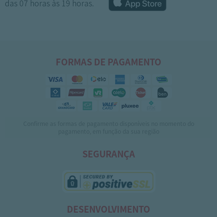
das 07 horas às 19 horas.
FORMAS DE PAGAMENTO
Confirme as formas de pagamento disponíveis no momento do
1
2
pagamento, em função da sua região
SEGURANÇA
DESENVOLVIMENTO