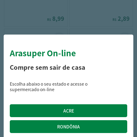
8,99
2,89
R$
R$
Arasuper On-line
Compre sem sair de casa
Escolha abaixo o seu estado e acesse o
campo largo
voss
supermercado on-line
Agua Coco Campo Largo Pet
Agua Mineral Voss Vidro S/gas
Integral 900ml
375ml
16,49
41,99
R$
R$