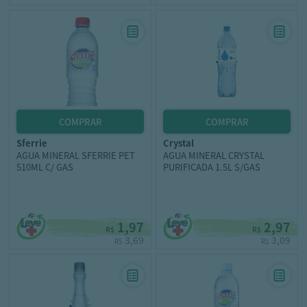
sferrie
crystal
AGUA MINERAL SFERRIE PET
AGUA MINERAL CRYSTAL
510ML C/ GAS
PURIFICADA 1.5L S/GAS
1,97
2,97
R$
R$
3,69
3,09
R$
R$