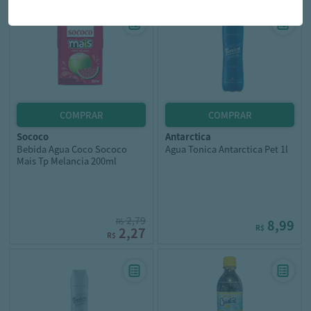
sococo
antarctica
Bebida Agua Coco Sococo
Agua Tonica Antarctica Pet 1l
Mais Tp Melancia 200ml
2,79
R$
8,99
R$
2,27
R$