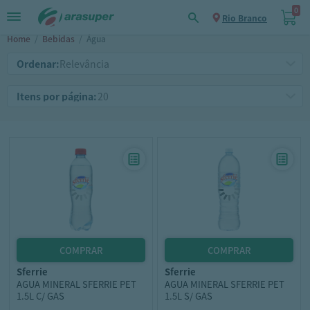
0
Rio Branco
Home
/
Bebidas
/
Água
Ordenar:
Itens por página:
sferrie
sferrie
AGUA MINERAL SFERRIE PET
AGUA MINERAL SFERRIE PET
1.5L C/ GAS
1.5L S/ GAS