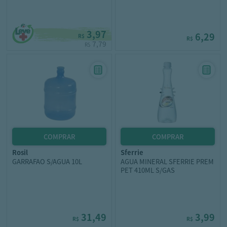
3,97
6,29
R$
R$
7,79
R$
rosil
sferrie
GARRAFAO S/AGUA 10L
AGUA MINERAL SFERRIE PREM
PET 410ML S/GAS
31,49
3,99
R$
R$