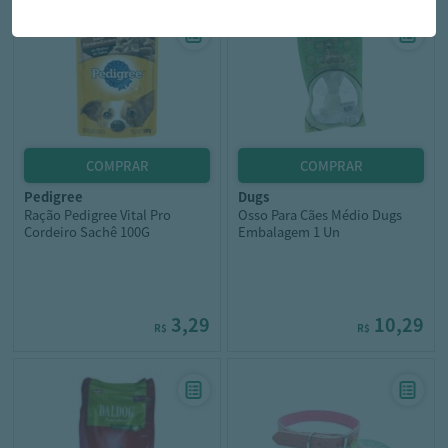
pedigree
dugs
Ração Pedigree Vital Pro
Osso Para Cães Médio Dugs
Cordeiro Sachê 100G
Embalagem 1 Un
3,29
10,29
R$
R$