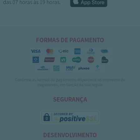
das 07 horas às 19 horas.
FORMAS DE PAGAMENTO
Confirme as formas de pagamento disponíveis no momento do
1
2
3
4
pagamento, em função da sua região
SEGURANÇA
DESENVOLVIMENTO