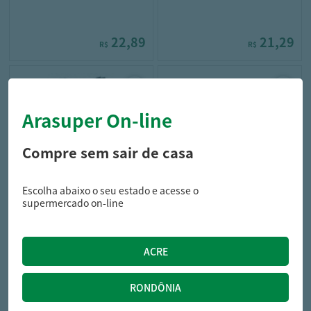
22,89
21,29
R$
R$
Arasuper On-line
Compre sem sair de casa
Escolha abaixo o seu estado e acesse o
pro omega
crok crok
supermercado on-line
Ração Ad Pro Omega Raça
Alimento Pet Crok 1Kg
Pequena 1Kg
29,99
17,69
R$
R$