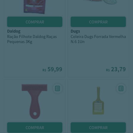
daldog
dugs
Ração Filhote Daldog Raças
Coleira Dugs Forrada Vermelha
Pequenas 3Kg
N.6 1Un
59,99
23,79
R$
R$