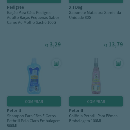
pedigree
xis dog
Ração Para Cães Pedigree
Sabonete Matacura Sarnicida
Adulto Raças Pequenas Sabor
Unidade 80G
Carne Ao Molho Sachê 100G
3,29
13,79
R$
R$
petbrill
petbrill
Shampoo Para Cães E Gatos
Colônia Petbrill Para Fêmea
Petbrill Pelo Claro Embalagem
Embalagem 100Ml
500Ml