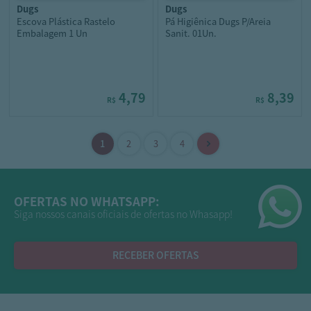
dugs
dugs
Escova Plástica Rastelo
Pá Higiênica Dugs P/Areia
Embalagem 1 Un
Sanit. 01Un.
4,79
8,39
R$
R$
OFERTAS NO WHATSAPP:
Siga nossos canais oficiais de ofertas no Whasapp!
RECEBER OFERTAS