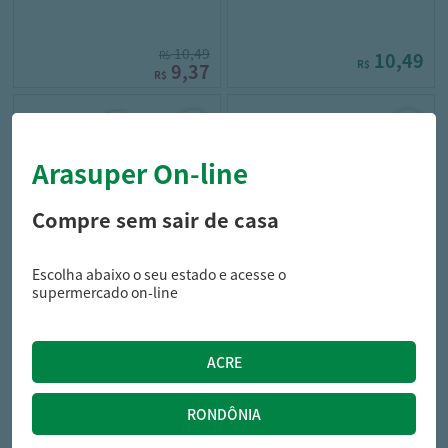
10,49
R$
10,49
R$
9,37
R$
Arasuper On-line
Compre sem sair de casa
Escolha abaixo o seu estado e acesse o
nescau
neston
supermercado on-line
BEB LACT NESCAU PROT
BEB LACT NESTON 180ML
S/LACT 250ML
MAC/BAN/MAMAO
8,49
3,49
R$
R$