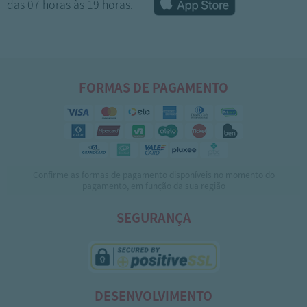
das 07 horas às 19 horas.
FORMAS DE PAGAMENTO
Confirme as formas de pagamento disponíveis no momento do
1
2
3
4
5
pagamento, em função da sua região
SEGURANÇA
DESENVOLVIMENTO