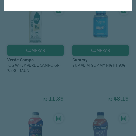
verde campo
gummy
IOG WHEY VERDE CAMPO GRF
SUP ALIM GUMMY NIGHT 90G
250G. BAUN
11,89
48,19
R$
R$