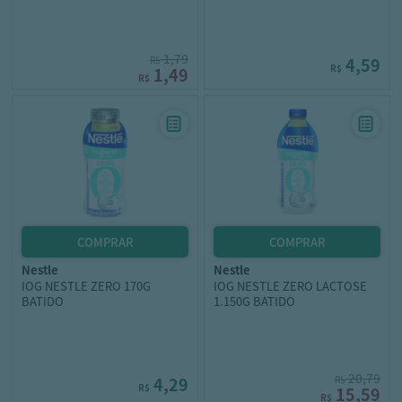
1,79
R$
4,59
R$
1,49
R$
nestle
nestle
IOG NESTLE ZERO 170G
IOG NESTLE ZERO LACTOSE
BATIDO
1.150G BATIDO
20,79
4,29
R$
R$
15,59
R$