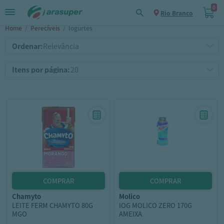
0
Rio Branco
Home
/
Perecíveis
/
Iogurtes
Ordenar:
Itens por página:
chamyto
molico
LEITE FERM CHAMYTO 80G
IOG MOLICO ZERO 170G
MGO
AMEIXA