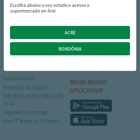
Nossas lojas
Como comprar
Escolha abaixo o seu estado e acesse o
supermercado on-line
Cartão Arasuper
Opções de entrega
Leve mais
Privacidade
Trabalhe Conosco
Trocas e devoluções
Portal do colaborador
Formas de pagamento
CENTRAL DE
MÍDIAS SOCIAIS
ATENDIMENTO
Fale Conosco
BAIXE NOSSO
Proteção de dados
APLICATIVO
(68) 3216-3019 / (69) 2182-
3112
Segunda a domingo
das 07 horas às 19 horas.