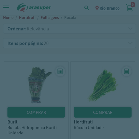
0
Rio Branco
Home
/
Hortifruti
/
Folhagens
/
Rucula
Ordenar:
Itens por página:
buriti
hortifruti
Rúcula Hidropônica Buriti
Rúcula Unidade
Unidade