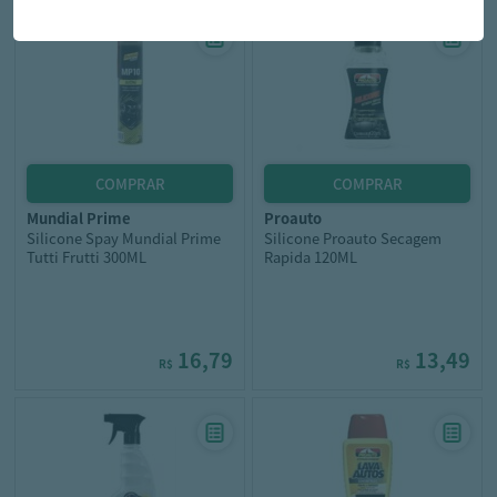
mundial prime
proauto
Silicone Spay Mundial Prime
Silicone Proauto Secagem
Tutti Frutti 300ML
Rapida 120ML
16,79
13,49
R$
R$