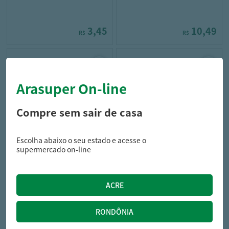
3,45
10,49
R$
R$
Arasuper On-line
Compre sem sair de casa
Escolha abaixo o seu estado e acesse o
proauto
proauto
supermercado on-line
Aromatizante Proauto Carro
Aromatizante Proauto Tutti
Novo 80ML
Frutti 80ML
10,49
10,49
R$
R$