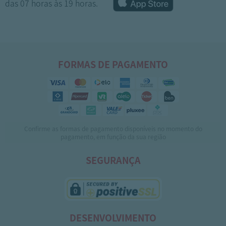
das 07 horas às 19 horas.
FORMAS DE PAGAMENTO
Confirme as formas de pagamento disponíveis no momento do
1
2
3
4
pagamento, em função da sua região
SEGURANÇA
DESENVOLVIMENTO