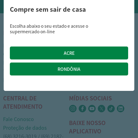
Compre sem sair de casa
Escolha abaixo o seu estado e acesse o
supermercado on-line
INSTITUCIONAL
DÚVIDAS FREQUENTES
Nossas lojas
Como comprar
Cartão Arasuper
Opções de entrega
Leve mais
Privacidade
Trabalhe Conosco
Trocas e devoluções
Portal do colaborador
Formas de pagamento
CENTRAL DE
MÍDIAS SOCIAIS
ATENDIMENTO
Fale Conosco
BAIXE NOSSO
Proteção de dados
APLICATIVO
(68) 3216-3019 / (69) 2182-