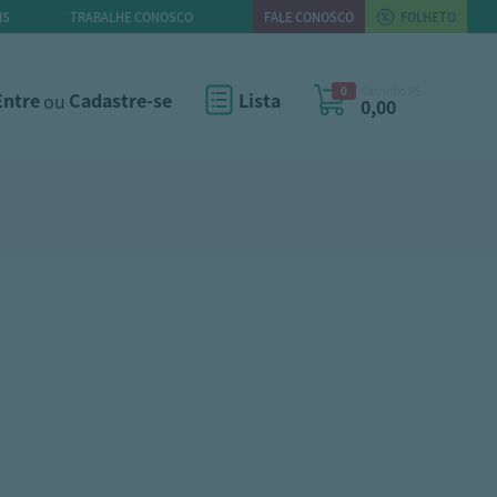
IS
TRABALHE CONOSCO
FALE CONOSCO
FOLHETO
0
Carrinho R$
Entre
ou
Cadastre-se
Lista
0,00