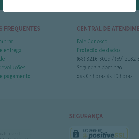
Whasapp!
S FREQUENTES
CENTRAL DE ATENDIM
mprar
Fale Conosco
e entrega
Proteção de dados
de
(68) 3216-3019 / (69) 2182
 devoluções
Segunda a domingo
de pagamento
das 07 horas às 19 horas.
SEGURANÇA
as formas de
 disponíveis no