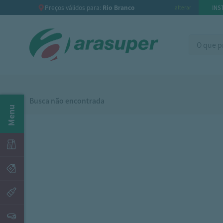
Preços válidos para:
Rio Branco
INS
alterar
Busca não encontrada
Menu