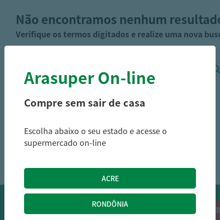
Não encontramos nenhum resultad
Verifique os termos digitados e realize uma nova bus
Arasuper On-line
Compre sem sair de casa
Escolha abaixo o seu estado e acesse o
supermercado on-line
OFERTAS NO WHATSAPP:
Siga nossos canais oficiais de ofertas no
RECEB