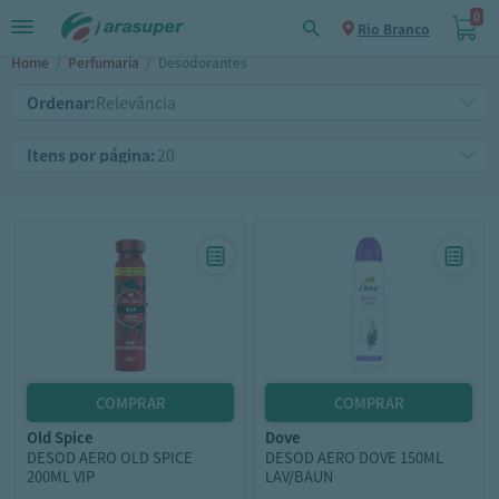
0
Rio Branco
Home
/
Perfumaria
/
Desodorantes
Ordenar:
Itens por página:
old spice
dove
DESOD AERO OLD SPICE
DESOD AERO DOVE 150ML
200ML VIP
LAV/BAUN