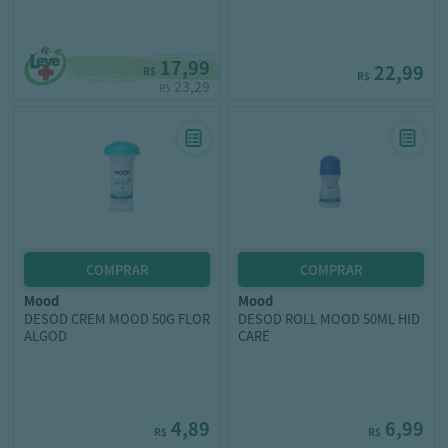
17,99
22,99
R$
R$
23,29
R$
mood
mood
DESOD CREM MOOD 50G FLOR
DESOD ROLL MOOD 50ML HID
ALGOD
CARE
4,89
6,99
R$
R$