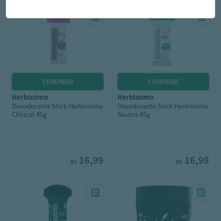
herbissimo
herbissimo
Desodorante Stick Herbissimo
Desodorante Stick Herbissimo
Clinical 45g
Neutro 45g
16,99
16,99
R$
R$