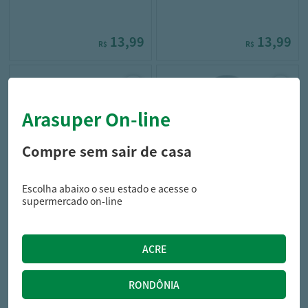
13,99
13,99
R$
R$
Arasuper On-line
Compre sem sair de casa
Escolha abaixo o seu estado e acesse o
herbissimo
herbissimo
supermercado on-line
Desodorante Stick Herbissimo
Desodorante Stick Herbissimo
Sensitive 45g
Clinical Men 45g
16,99
16,99
R$
R$