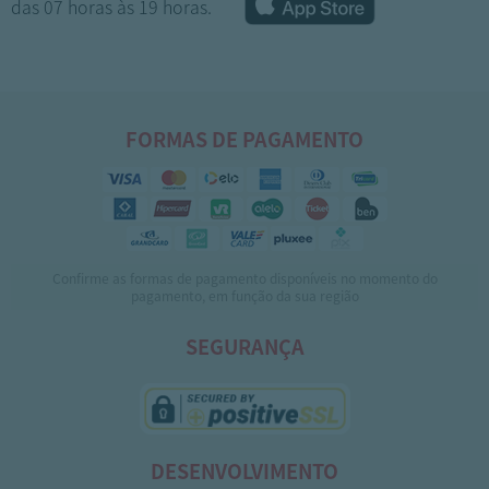
das 07 horas às 19 horas.
FORMAS DE PAGAMENTO
Confirme as formas de pagamento disponíveis no momento do
1
2
3
4
5
pagamento, em função da sua região
SEGURANÇA
DESENVOLVIMENTO