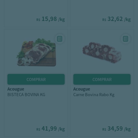
15,98
32,62
/kg
/kg
R$
R$
acougue
acougue
BISTECA BOVINA KG
Carne Bovina Rabo Kg
41,99
34,59
/kg
/kg
R$
R$