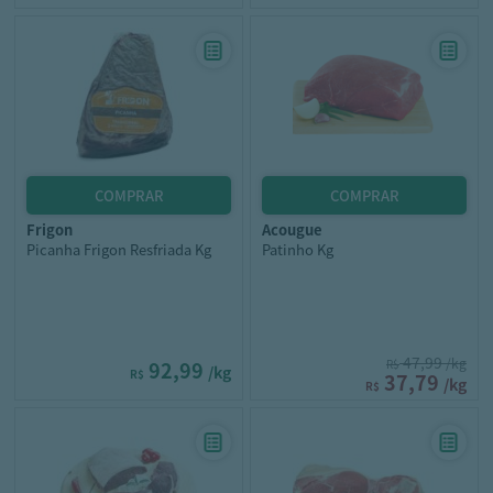
frigon
acougue
Picanha Frigon Resfriada Kg
Patinho Kg
47,99
/kg
92,99
R$
/kg
R$
37,79
/kg
R$