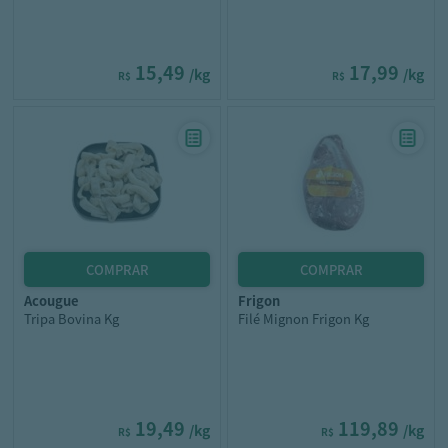
15,49
17,99
/kg
/kg
R$
R$
acougue
frigon
Tripa Bovina Kg
Filé Mignon Frigon Kg
19,49
119,89
/kg
/kg
R$
R$