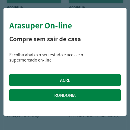
acougue
acougue
Coxão Duro Kg
Lagarto Kg
Arasuper On-line
Compre sem sair de casa
44,98
35,99
/kg
/kg
R$
R$
Escolha abaixo o seu estado e acesse o
supermercado on-line
acougue
acougue
Coração De Boi Kg
Costela Bovina Mindinha Kg