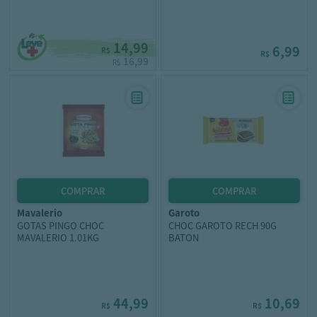
14,99
6,99
R$
R$
16,99
R$
mavalerio
garoto
GOTAS PINGO CHOC
CHOC GAROTO RECH 90G
MAVALERIO 1.01KG
BATON
44,99
10,69
R$
R$