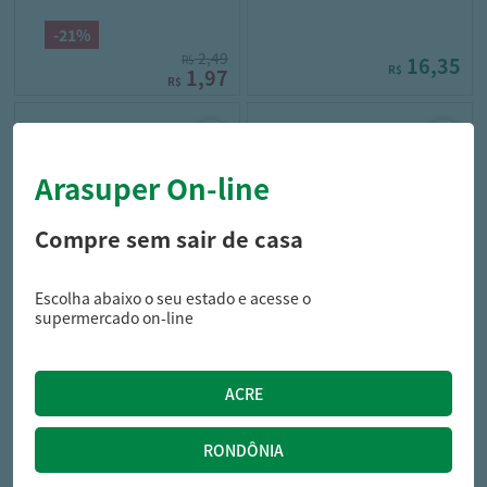
-21%
2,49
R$
16,35
R$
1,97
R$
Arasuper On-line
Compre sem sair de casa
Escolha abaixo o seu estado e acesse o
sococo
mil cores
supermercado on-line
Coco Ralado Sococo Sweet
Confeito Mil Cores Chocolate
Floco 100g
500g
9,19
20,99
R$
R$