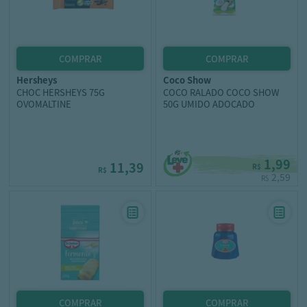
hersheys
coco show
CHOC HERSHEYS 75G
COCO RALADO COCO SHOW
OVOMALTINE
50G UMIDO ADOCADO
1,99
11,39
R$
R$
2,59
R$