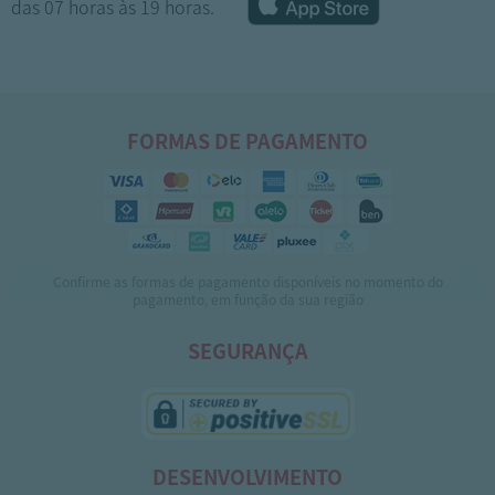
das 07 horas às 19 horas.
FORMAS DE PAGAMENTO
Confirme as formas de pagamento disponíveis no momento do
1
2
3
4
pagamento, em função da sua região
SEGURANÇA
DESENVOLVIMENTO