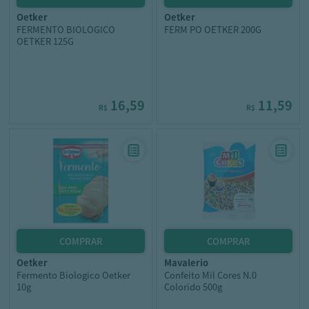
oetker
oetker
FERMENTO BIOLOGICO
FERM PO OETKER 200G
OETKER 125G
16,59
11,59
R$
R$
oetker
mavalerio
Fermento Biologico Oetker
Confeito Mil Cores N.0
10g
Colorido 500g