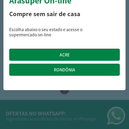
Arasuper On-line
Compre sem sair de casa
Escolha abaixo o seu estado e acesse o
perdigao
supermercado on-line
Bacon Perdigão Defumado
Sem Costela Kg
37,99
/kg
R$
OFERTAS NO WHATSAPP:
Siga nossos canais oficiais de ofertas no Whasapp!