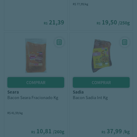
R$ 77,99/kg
21,39
19,50
/250g
R$
R$
seara
sadia
Bacon Seara Fracionado Kg
Bacon Sadia Int Kg
R$ 41,59/kg
10,81
37,99
/260g
/kg
R$
R$