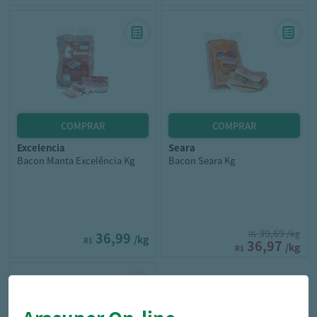
excelencia
seara
Bacon Manta Excelência Kg
Bacon Seara Kg
39,69
/kg
36,99
R$
/kg
R$
36,97
/kg
R$