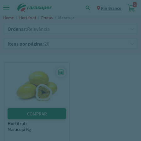
0
Rio Branco
Home
/
Hortifruti
/
Frutas
/
Maracuja
Ordenar:
Itens por página:
hortifruti
Maracujá Kg