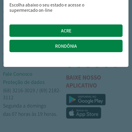
Nossas lojas
Como comprar
Escolha abaixo o seu estado e acesse o
supermercado on-line
Cartão Arasuper
Opções de entrega
Leve mais
Privacidade
Trabalhe Conosco
Trocas e devoluções
Portal do colaborador
Formas de pagamento
CENTRAL DE
MÍDIAS SOCIAIS
ATENDIMENTO
Fale Conosco
BAIXE NOSSO
Proteção de dados
APLICATIVO
(68) 3216-3019 / (69) 2182-
3112
Segunda a domingo
das 07 horas às 19 horas.