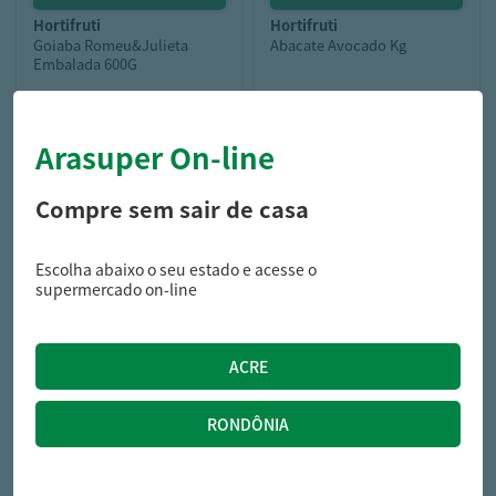
hortifruti
hortifruti
Goiaba Romeu&Julieta
Abacate Avocado Kg
Embalada 600G
R$ 10,59/kg
Arasuper On-line
16,99
2,65
/250g
R$
R$
Compre sem sair de casa
Escolha abaixo o seu estado e acesse o
supermercado on-line
frutas secas
Tamara Medjoul C/ Caroco