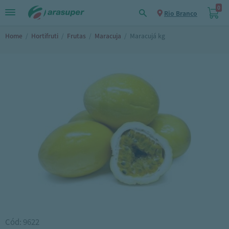
0
Rio Branco
Home
/
Hortifruti
/
Frutas
/
Maracuja
/
Maracujá kg
Cód: 9622