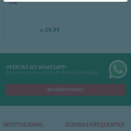
200g
29,99
R$
OFERTAS NO WHATSAPP:
Siga nossos canais oficiais de ofertas no Whasapp!
RECEBER OFERTAS
INSTITUCIONAL
DÚVIDAS FREQUENTES