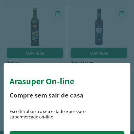
sinha
santa isabel
Óleo Composto Sinhá
Óleo Composto Santa Isabel
Tradicional 500Ml
Embalagem 500Ml
Arasuper On-line
Compre sem sair de casa
16,99
19,79
R$
R$
Escolha abaixo o seu estado e acesse o
supermercado on-line