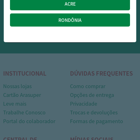
OFERTAS NO WHATSAPP:
Siga nossos canais oficiais de ofertas no Whasapp!
RECEBER OFERTAS
INSTITUCIONAL
DÚVIDAS FREQUENTES
Nossas lojas
Como comprar
1
Cartão Arasuper
Opções de entrega
Leve mais
Privacidade
Trabalhe Conosco
Trocas e devoluções
Portal do colaborador
Formas de pagamento
CENTRAL DE
MÍDIAS SOCIAIS