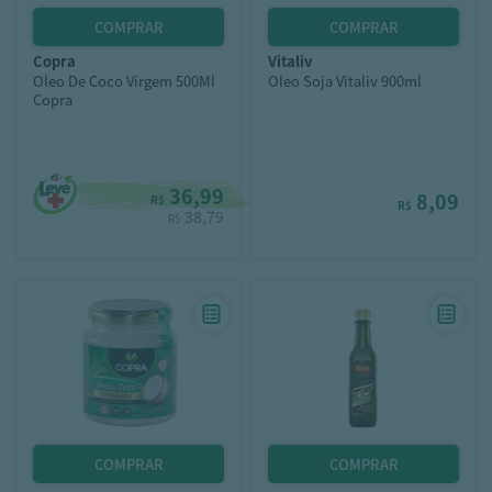
copra
vitaliv
Oleo De Coco Virgem 500Ml
Oleo Soja Vitaliv 900ml
Copra
36,99
8,09
R$
R$
38,79
R$