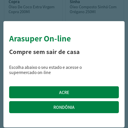
copra
sinha
Óleo De Coco Extra Virgem
Óleo Composto Sinhá Com
Copra 200Ml
Orégano 250Ml
Arasuper On-line
22,99
10,99
R$
R$
Compre sem sair de casa
Escolha abaixo o seu estado e acesse o
supermercado on-line
coco show
Óleo De Coco Coco Show
Sem Sabor 200Ml