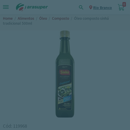
0
Rio Branco
Home
/
Alimentos
/
Óleo
/
Composto
/
Óleo composto sinhá
tradicional 500ml
Cód: 119968