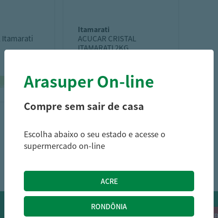
itamarati
l Itamarati
ACUCAR CRISTAL
ITAMARATI 2KG
Arasuper On-line
2,89
5,99
R$
R$
3,09
R$
Compre sem sair de casa
Escolha abaixo o seu estado e acesse o
supermercado on-line
1
OFERTAS NO WHATSAPP:
Siga nossos canais oficiais de ofertas no
RECEB