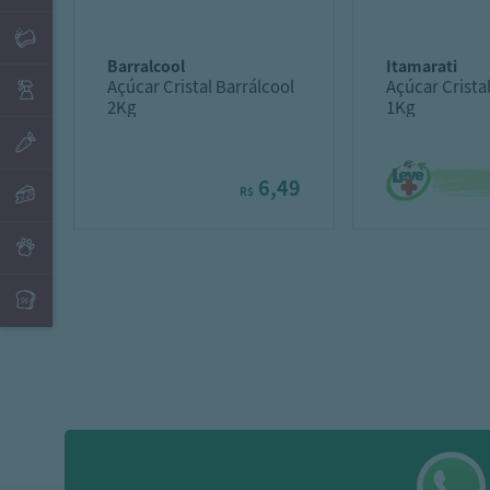
barralcool
itamarati
Açúcar Cristal Barrálcool
Açúcar Crista
2Kg
1Kg
6,49
R$