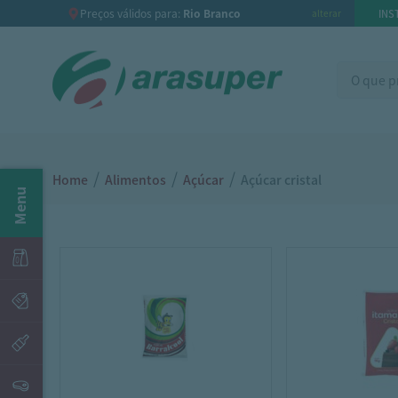
Preços válidos para:
Rio Branco
INS
alterar
/
/
/
Home
Alimentos
Açúcar
Açúcar cristal
Menu