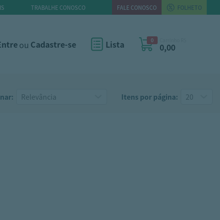
IS
TRABALHE CONOSCO
FALE CONOSCO
FOLHETO
0
Carrinho R$
Entre
ou
Cadastre-se
Lista
0,00
nar:
Itens por página: