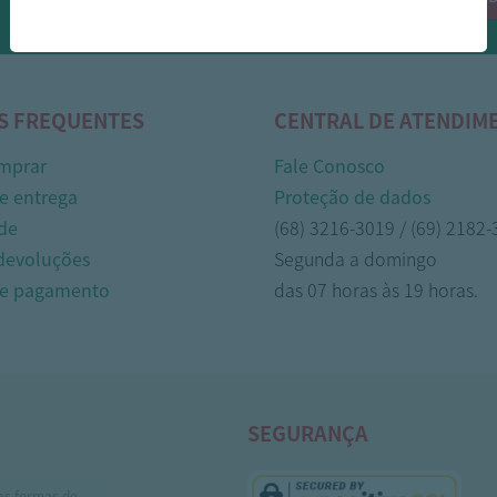
Whasapp!
S FREQUENTES
CENTRAL DE ATENDIM
mprar
Fale Conosco
e entrega
Proteção de dados
de
(68) 3216-3019 / (69) 2182
 devoluções
Segunda a domingo
de pagamento
das 07 horas às 19 horas.
SEGURANÇA
as formas de