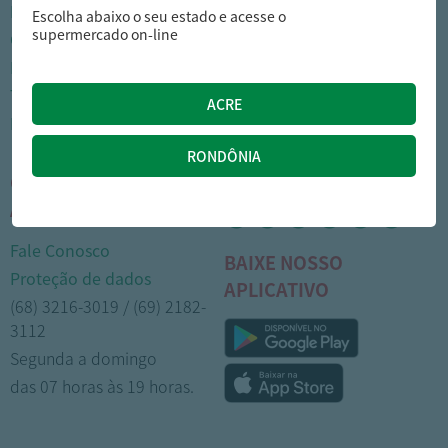
Nossas lojas
Como comprar
Escolha abaixo o seu estado e acesse o
supermercado on-line
Cartão Arasuper
Opções de entrega
Leve mais
Privacidade
Trabalhe Conosco
Trocas e devoluções
Portal do colaborador
Formas de pagamento
CENTRAL DE
MÍDIAS SOCIAIS
ATENDIMENTO
Fale Conosco
BAIXE NOSSO
Proteção de dados
APLICATIVO
(68) 3216-3019 / (69) 2182-
3112
Segunda a domingo
das 07 horas às 19 horas.