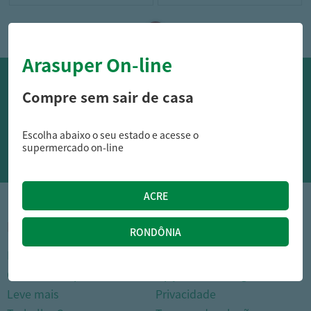
Arasuper On-line
OFERTAS NO WHATSAPP:
Compre sem sair de casa
Siga nossos canais oficiais de ofertas no Whasapp!
Escolha abaixo o seu estado e acesse o
RECEBER OFERTAS
supermercado on-line
1
INSTITUCIONAL
DÚVIDAS FREQUENTES
Nossas lojas
Como comprar
Cartão Arasuper
Opções de entrega
Leve mais
Privacidade