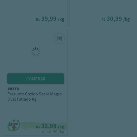
39,99
30,99
/kg
/kg
R$
R$
seara
Presunto Cozido Seara Magro
Oval Fatiado Kg
32,99
/kg
R$
40,99
/kg
R$