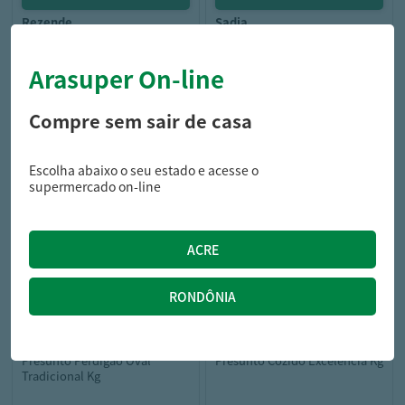
rezende
sadia
Presunto Cozido Rezende Sem
Presunto Sadia Fatiado
Capa Kg
Soltíssimo 200G
Arasuper On-line
Compre sem sair de casa
32,49
15,49
/kg
R$
R$
Escolha abaixo o seu estado e acesse o
supermercado on-line
perdigao
excelencia
Presunto Perdigão Oval
Presunto Cozido Excelência Kg
Tradicional Kg