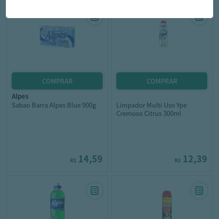
alpes
Sabao Barra Alpes Blue 900g
Limpador Multi Uso Ype
Cremoso Citrus 300ml
14,59
12,39
R$
R$