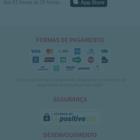
das 07 horas às 19 horas.
FORMAS DE PAGAMENTO
Confirme as formas de pagamento disponíveis no momento do
1
2
3
4
5
pagamento, em função da sua região
SEGURANÇA
DESENVOLVIMENTO