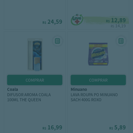
12,89
24,59
R$
R$
14,19
R$
coala
minuano
DIFUSOR AROMA COALA
LAVA ROUPA PO MINUANO
100ML THE QUEEN
SACH 400G ROXO
16,99
5,89
R$
R$