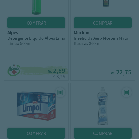
alpes
mortein
Detergente Liquido Alpes Lima
Inseticida Aero Mortein Mata
Limao 500ml
Baratas 360ml
2,89
22,75
R$
R$
3,25
R$