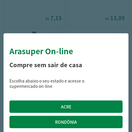
7,15
13,89
R$
R$
Arasuper On-line
Compre sem sair de casa
Escolha abaixo o seu estado e acesse o
vorel
alklin
supermercado on-line
DESINF VOREL 2L FLORAL
ESPONJA ALKLIN M USO 4UN
12,49
3,85
R$
R$