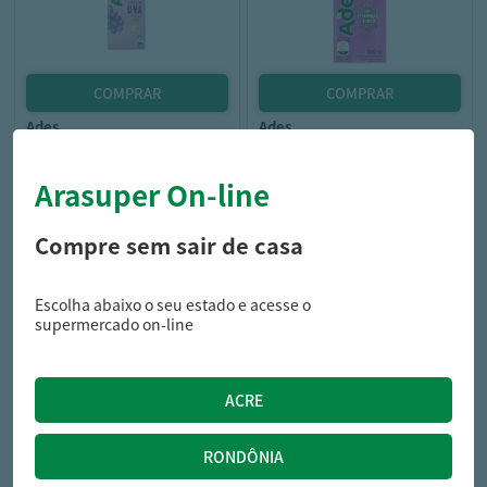
ades
ades
Bebida Ades Frutas Uva 1L
Bebida De Soja Ades Uva
200Ml
Arasuper On-line
Compre sem sair de casa
10,49
3,69
R$
R$
Escolha abaixo o seu estado e acesse o
supermercado on-line