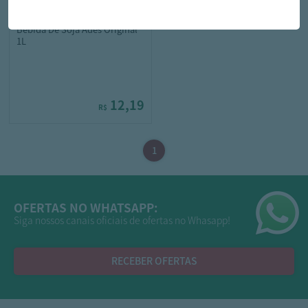
ades
Bebida De Soja Ades Original
1L
12,19
R$
OFERTAS NO WHATSAPP:
Siga nossos canais oficiais de ofertas no Whasapp!
RECEBER OFERTAS