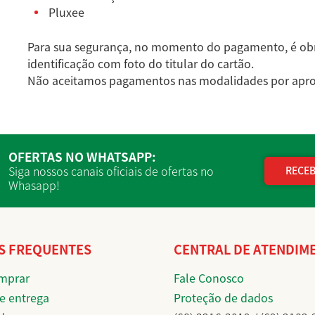
Pluxee
Para sua segurança, no momento do pagamento, é ob
identificação com foto do titular do cartão.
Não aceitamos pagamentos nas modalidades por aprox
OFERTAS NO WHATSAPP:
Siga nossos canais oficiais de ofertas no
RECEB
Whasapp!
S FREQUENTES
CENTRAL DE ATENDIM
mprar
Fale Conosco
e entrega
Proteção de dados