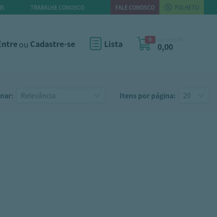
IS
TRABALHE CONOSCO
FALE CONOSCO
FOLHETO
0
Carrinho R$
Entre
ou
Cadastre-se
Lista
0,00
nar:
Itens por página: