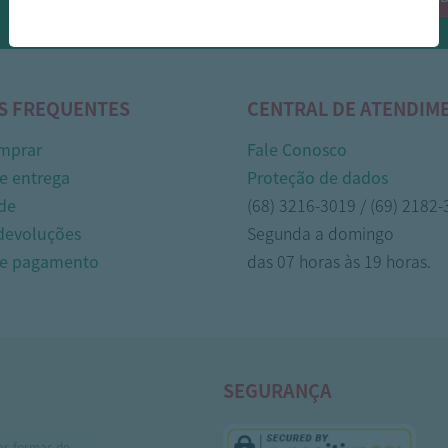
Whasapp!
S FREQUENTES
CENTRAL DE ATENDIM
mprar
Fale Conosco
e entrega
Proteção de dados
de
(68) 3216-3019 / (69) 2182
 devoluções
Segunda a domingo
de pagamento
das 07 horas às 19 horas.
SEGURANÇA
as formas de