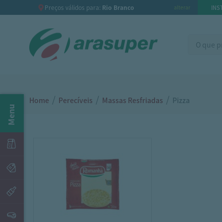
Preços válidos para:
Rio Branco
INS
alterar
/
/
/
Home
Perecíveis
Massas Resfriadas
Pizza
Menu