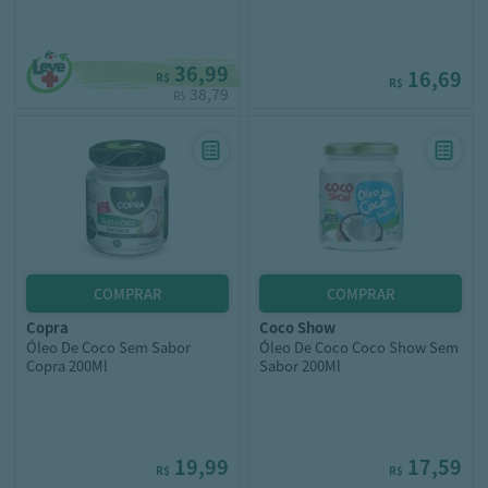
36,99
16,69
R$
R$
38,79
R$
copra
coco show
Óleo De Coco Sem Sabor
Óleo De Coco Coco Show Sem
Copra 200Ml
Sabor 200Ml
19,99
17,59
R$
R$