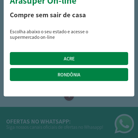
Arasuper On-line
Compre sem sair de casa
Escolha abaixo o seu estado e acesse o
copra
supermercado on-line
Óleo De Coco Copra Extra
Virgem Sachê 15Ml
2,69
R$
OFERTAS NO WHATSAPP:
Siga nossos canais oficiais de ofertas no Whasapp!