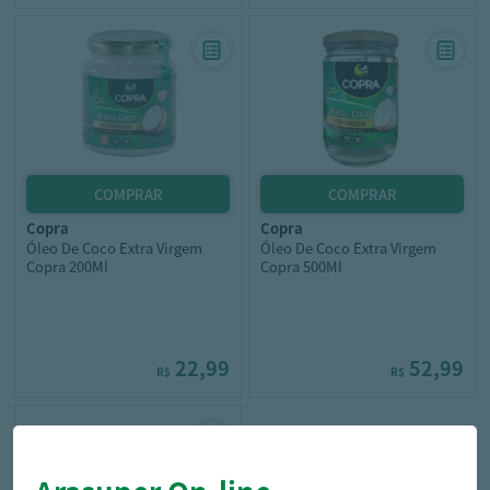
copra
copra
Óleo De Coco Extra Virgem
Óleo De Coco Extra Virgem
Copra 200Ml
Copra 500Ml
22,99
52,99
R$
R$