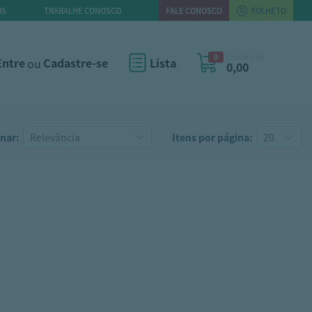
IS
TRABALHE CONOSCO
FALE CONOSCO
FOLHETO
0
Carrinho R$
Entre
ou
Cadastre-se
Lista
0,00
nar:
Itens por página: