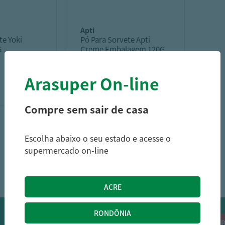
apti
te Yoki
Pó Para Sorvete Apti
G
Creme Embalagem 120G
Arasuper On-line
10,99
R$
5,69
R$
9,67
R$
Compre sem sair de casa
Escolha abaixo o seu estado e acesse o
supermercado on-line
1
OFERTAS NO WHATSAPP:
Siga nossos canais oficiais de ofertas no
RECEB