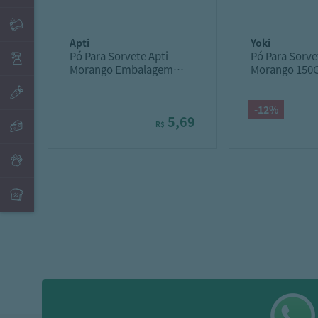
apti
yoki
Pó Para Sorvete Apti
Pó Para Sorve
Morango Embalagem
Morango 150
120G
-12%
5,69
R$