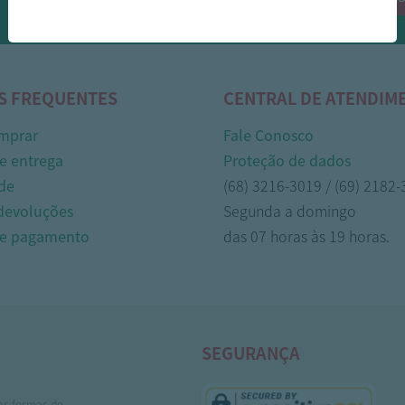
Whasapp!
S FREQUENTES
CENTRAL DE ATENDIM
mprar
Fale Conosco
e entrega
Proteção de dados
de
(68) 3216-3019 / (69) 2182
 devoluções
Segunda a domingo
de pagamento
das 07 horas às 19 horas.
SEGURANÇA
as formas de