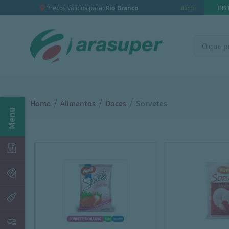
Preços válidos para:
Rio Branco
INS
alterar
/
/
/
Home
Alimentos
Doces
Sorvetes
Menu