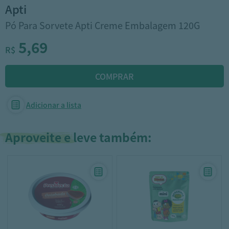
apti
Pó Para Sorvete Apti Creme Embalagem 120G
5,69
R$
Adicionar a lista
Aproveite e leve também: