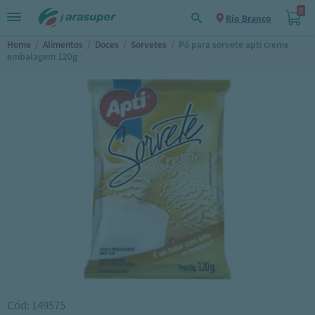
0
Rio Branco
Home
/
Alimentos
/
Doces
/
Sorvetes
/
Pó para sorvete apti creme
embalagem 120g
Cód: 149575