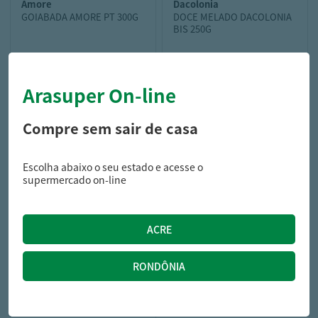
amore
dacolonia
GOIABADA AMORE PT 300G
DOCE MELADO DACOLONIA
BIS 250G
Arasuper On-line
5,59
10,99
R$
R$
Compre sem sair de casa
Escolha abaixo o seu estado e acesse o
supermercado on-line
dr peanut
PASTA AMEND DR PEANUT
ZERO 250G AVELA