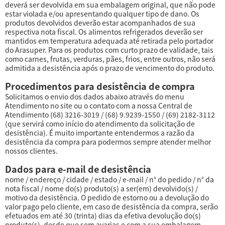
deverá ser devolvida em sua embalagem original, que não pode
estar violada e/ou apresentando qualquer tipo de dano. Os
produtos devolvidos deverão estar acompanhados de sua
respectiva nota fiscal. Os alimentos refrigerados deverão ser
mantidos em temperatura adequada até retirada pelo portador
do Arasuper. Para os produtos com curto prazo de validade, tais
como carnes, frutas, verduras, pães, frios, entre outros, não será
admitida a desistência após o prazo de vencimento do produto.
Procedimentos para desistência de compra
Solicitamos o envio dos dados abaixo através do menu
Atendimento no site ou o contato com a nossa Central de
Atendimento (68) 3216-3019 / (68) 9.9239-1550 / (69) 2182-3112
(que servirá como início do atendimento da solicitação de
desistência). É muito importante entendermos a razão da
desistência da compra para podermos sempre atender melhor
nossos clientes.
Dados para e-mail de desistência
nome / endereço / cidade / estado / e-mail / n° do pedido / n° da
nota fiscal / nome do(s) produto(s) a ser(em) devolvido(s) /
motivo da desistência. O pedido de estorno ou a devolução do
valor pago pelo cliente, em caso de desistência da compra, serão
efetuados em até 30 (trinta) dias da efetiva devolução do(s)
produto(s), desde que sem avarias e com a sua embalagem