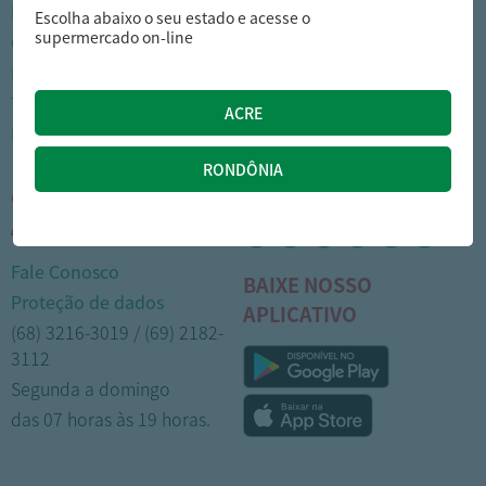
Nossas lojas
Como comprar
Escolha abaixo o seu estado e acesse o
supermercado on-line
Cartão Arasuper
Opções de entrega
Leve mais
Privacidade
Trabalhe Conosco
Trocas e devoluções
Portal do colaborador
Formas de pagamento
CENTRAL DE
MÍDIAS SOCIAIS
ATENDIMENTO
Fale Conosco
BAIXE NOSSO
Proteção de dados
APLICATIVO
(68) 3216-3019 / (69) 2182-
3112
Segunda a domingo
das 07 horas às 19 horas.