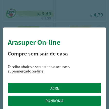
3,49
4,79
R$
R$
3,99
R$
Arasuper On-line
Compre sem sair de casa
Escolha abaixo o seu estado e acesse o
yoki
yoki
supermercado on-line
Batata Frita Yokitos Ondulada
Batata Frita Lisa com Sal
Cebola Salsa 45G
Yokitos 45g
4,79
4,79
R$
R$