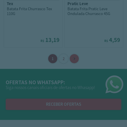
tex
pratic leve
Batata Frita Churrasco Tex
Batata Frita Pratic Leve
110G
Ondulada Churrasco 45G
13,19
4,59
R$
R$
OFERTAS NO WHATSAPP:
Siga nossos canais oficiais de ofertas no Whasapp!
RECEBER OFERTAS