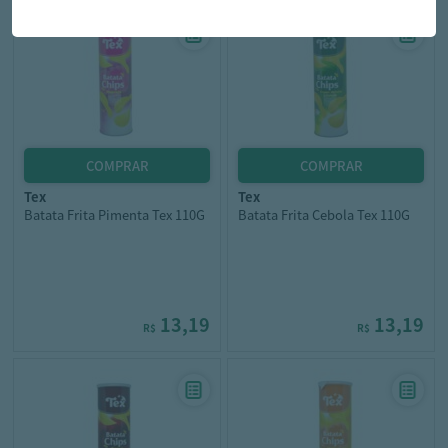
tex
tex
Batata Frita Pimenta Tex 110G
Batata Frita Cebola Tex 110G
13,19
13,19
R$
R$