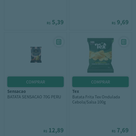
5,39
9,69
R$
R$
sensacao
tex
BATATA SENSACAO 70G PERU
Batata Frita Tex Ondulada
Cebola/Salsa 100g
12,89
7,69
R$
R$