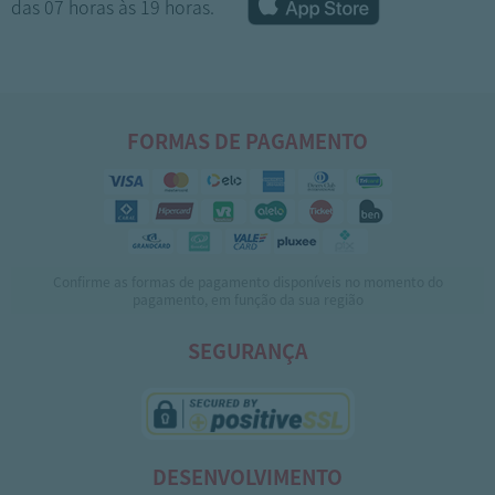
das 07 horas às 19 horas.
FORMAS DE PAGAMENTO
Confirme as formas de pagamento disponíveis no momento do
1
2
pagamento, em função da sua região
SEGURANÇA
DESENVOLVIMENTO