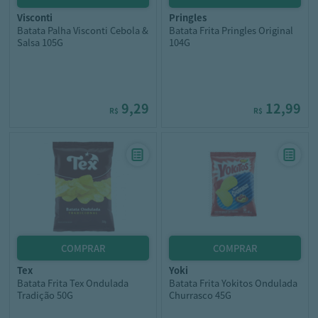
visconti
pringles
Batata Palha Visconti Cebola &
Batata Frita Pringles Original
Salsa 105G
104G
9,29
12,99
R$
R$
tex
yoki
Batata Frita Tex Ondulada
Batata Frita Yokitos Ondulada
Tradição 50G
Churrasco 45G