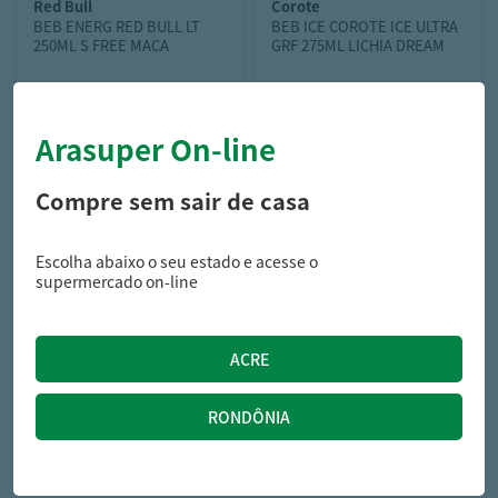
red bull
corote
BEB ENERG RED BULL LT
BEB ICE COROTE ICE ULTRA
250ML S FREE MACA
GRF 275ML LICHIA DREAM
Arasuper On-line
8,99
7,69
R$
R$
11,49
R$
Compre sem sair de casa
Escolha abaixo o seu estado e acesse o
supermercado on-line
amstel
CERV AMSTEL LT 350ML
ULTRA