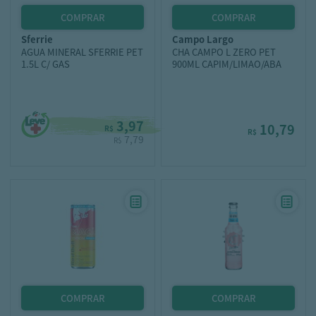
sferrie
campo largo
AGUA MINERAL SFERRIE PET
CHA CAMPO L ZERO PET
1.5L C/ GAS
900ML CAPIM/LIMAO/ABA
3,97
10,79
R$
R$
7,79
R$