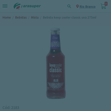
0
Rio Branco
Home
/
Bebidas
/
Mista
/
Bebida keep cooler classic uva 275ml
Cód: 2183