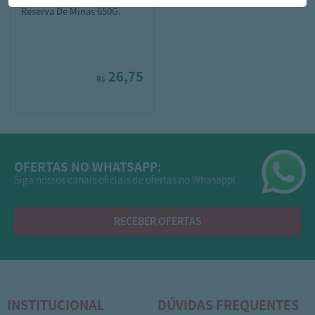
Reserva De Minas 650G.
26,75
R$
OFERTAS NO WHATSAPP:
Siga nossos canais oficiais de ofertas no Whasapp!
RECEBER OFERTAS
INSTITUCIONAL
DÚVIDAS FREQUENTES