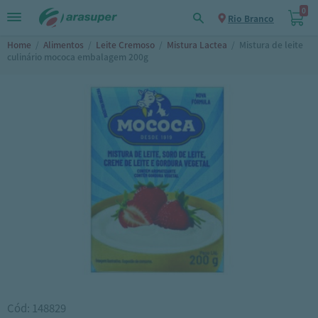
0
Rio Branco
Home
/
Alimentos
/
Leite Cremoso
/
Mistura Lactea
/
Mistura de leite
culinário mococa embalagem 200g
Cód: 148829