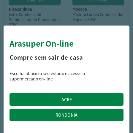
piracanjuba
mococa
Leite Condensado
Mistura Láctea Condensada
Semidesnatado Piracanjuba
Mococa 395G
270G
Arasuper On-line
5,89
4,69
R$
R$
Compre sem sair de casa
Escolha abaixo o seu estado e acesse o
supermercado on-line
reserva de minas
Doce Leite Tradicional