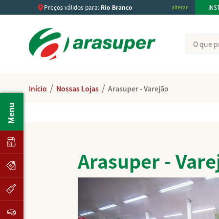
Preços válidos para:
Rio Branco
INS
alterar
/
/
Início
Nossas Lojas
Arasuper - Varejão
Menu
Arasuper - Vare