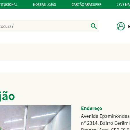
TITUCIONAL
NOSSAS LOJAS
CARTÃO ARASUPER
LEVE MA
jão
Endereço
Avenida Epaminondas
nº 2314, Bairro Cerâmi
Branco, Acre, CEP 69.