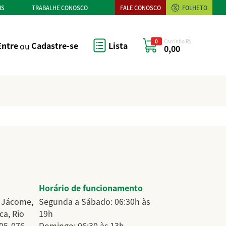
IS
TRABALHE CONOSCO
FALE CONOSCO
FOLHETO
0
Carrinho R$
Entre
ou
Cadastre-se
Lista
0,00
Horário de funcionamento
 Jácome,
Segunda a Sábado: 06:30h às
ca, Rio
19h
905-076
Domingo: 06:30 às 13h