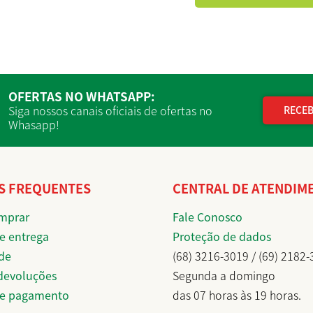
OFERTAS NO WHATSAPP:
Siga nossos canais oficiais de ofertas no
RECEB
Whasapp!
S FREQUENTES
CENTRAL DE ATENDIM
mprar
Fale Conosco
e entrega
Proteção de dados
de
(68) 3216-3019 / (69) 2182
 devoluções
Segunda a domingo
de pagamento
das 07 horas às 19 horas.