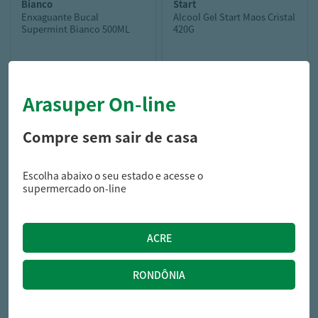
bianco
start
Enxaguante Bucal
Alcool Gel Start Maos Cristal
Supermint Bianco 500ML
420G
16,79
20,55
Arasuper On-line
R$
R$
Compre sem sair de casa
Escolha abaixo o seu estado e acesse o
supermercado on-line
cottonbaby
Algodão Bola Cottonbaby
95G