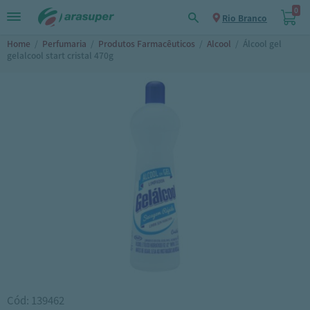
0
Rio Branco
Home
/
Perfumaria
/
Produtos Farmacêuticos
/
Alcool
/
Álcool gel
gelalcool start cristal 470g
Cód: 139462