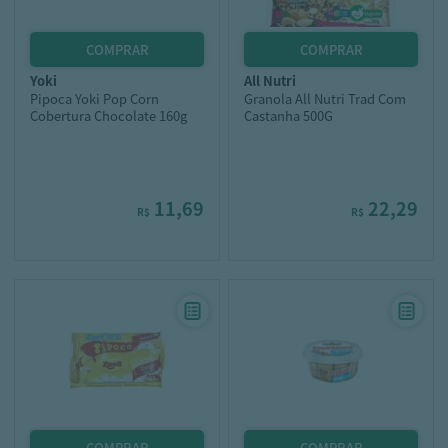
yoki
all nutri
Pipoca Yoki Pop Corn
Granola All Nutri Trad Com
Cobertura Chocolate 160g
Castanha 500G
11,69
22,29
R$
R$