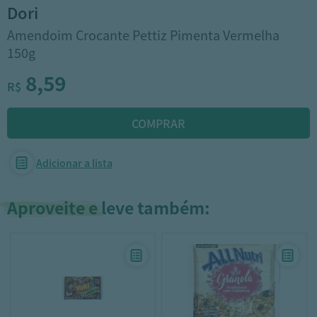
dori
Amendoim Crocante Pettiz Pimenta Vermelha
150g
8,59
R$
Adicionar a lista
Aproveite e leve também: