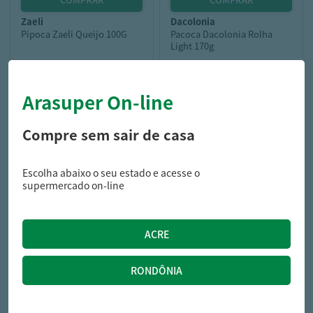
zaeli
dacolonia
Pipoca Zaeli Queijo 100G
Pacoca Dacolonia Rolha
Light 170g
Arasuper On-line
4,19
14,99
R$
R$
Compre sem sair de casa
Escolha abaixo o seu estado e acesse o
supermercado on-line
yoki
Milho Pipoca Yoki 400g