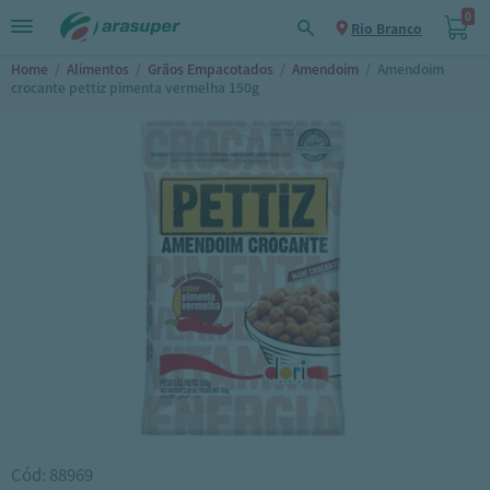
0
Rio Branco
Home
/
Alimentos
/
Grãos Empacotados
/
Amendoim
/
Amendoim
crocante pettiz pimenta vermelha 150g
Cód: 88969