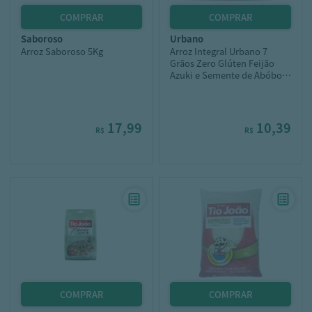
saboroso
urbano
Arroz Saboroso 5Kg
Arroz Integral Urbano 7
Grãos Zero Glúten Feijão
Azuki e Semente de Abóbora
500g
17,99
10,39
R$
R$