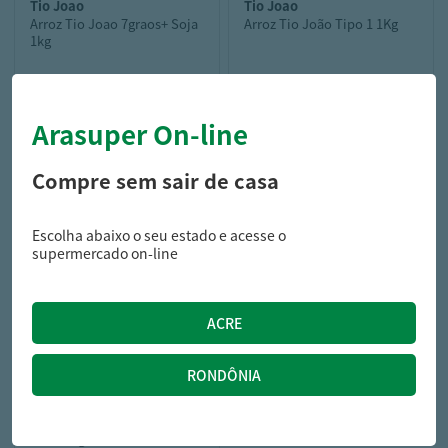
tio joao
tio joao
Arroz Tio Joao 7graos+ Soja
Arroz Tio João Tipo 1 1Kg
1kg
Arasuper On-line
24,99
5,99
R$
R$
Compre sem sair de casa
Escolha abaixo o seu estado e acesse o
supermercado on-line
zaeli
Arroz Parboilizado Integral
Zaeli 1Kg