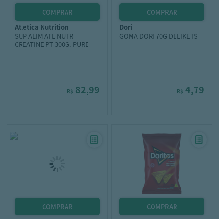
atletica nutrition
dori
SUP ALIM ATL NUTR
GOMA DORI 70G DELIKETS
CREATINE PT 300G. PURE
82,99
4,79
R$
R$