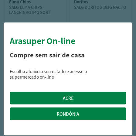
elma chips
doritos
SALG ELMA CHIPS
SALG DORITOS 183G NACHO
LANCHINHO 94G SORT
Arasuper On-line
14,29
18,99
R$
R$
Compre sem sair de casa
Escolha abaixo o seu estado e acesse o
supermercado on-line
marilan
BISC CREAM CRACKER
MARILAN 300G MAN