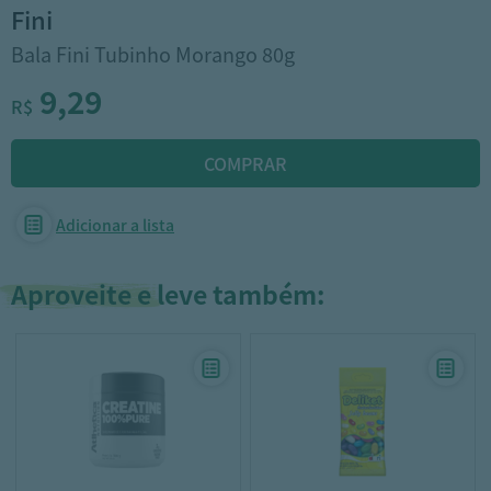
fini
Bala Fini Tubinho Morango 80g
9,29
R$
Adicionar a lista
Aproveite e leve também: