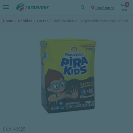
0
Rio Branco
Home
/
Bebidas
/
Lactea
/
Bebida láctea uht pirakids chocolate 200ml
Cód: 46925