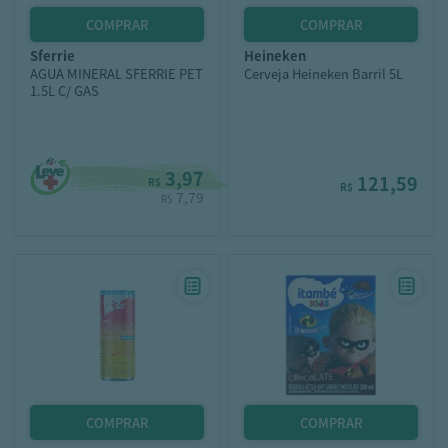
sferrie
heineken
AGUA MINERAL SFERRIE PET
Cerveja Heineken Barril 5L
1.5L C/ GAS
3,97
121,59
R$
R$
7,79
R$