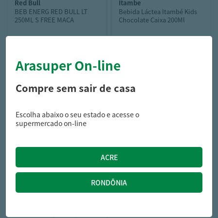
red bull
itambe
BEB ENERG RED BULL LT
Bebida Láctea Itambé Kids
250ML S FREE MACA
Chocolate Caixa 200Ml
Arasuper On-line
8,99
1,99
R$
R$
11,49
R$
Compre sem sair de casa
Escolha abaixo o seu estado e acesse o
supermercado on-line
campo largo
CHA CAMPO L ZERO PET
900ML CAPIM/LIMAO/ABA