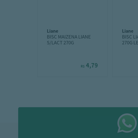
liane
liane
BISC MAIZENA LIANE
BISC L
S/LACT 270G
270G L
4,79
R$