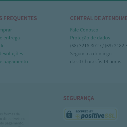
S FREQUENTES
CENTRAL DE ATENDIM
mprar
Fale Conosco
e entrega
Proteção de dados
de
(68) 3216-3019 / (69) 2182
 devoluções
Segunda a domingo
de pagamento
das 07 horas às 19 horas.
SEGURANÇA
as formas de
 disponíveis no
do pagamento,