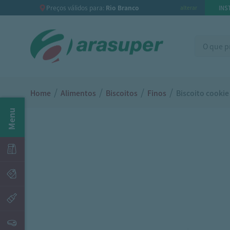
Preços válidos para:
Rio Branco
INS
alterar
/
/
/
/
Home
Alimentos
Biscoitos
Finos
Biscoito cooki
Menu