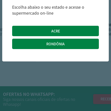
Escolha abaixo o seu estado e acesse o
supermercado on-line
lacta
IANE S/LACT
Biscoito Cookie Lácta
B
EITE
Ao Leite 80G
M
4,79
6,39
R$
R$
OFERTAS NO WHATSAPP:
Siga nossos canais oficiais de ofertas no
RECEB
Whasapp!