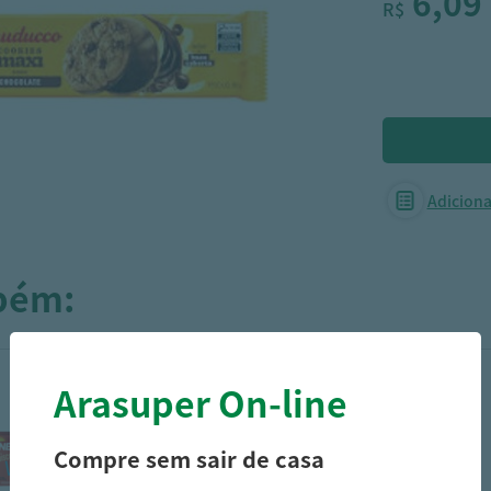
6,09
R$
Adicionar
mbém:
Arasuper On-line
Compre sem sair de casa