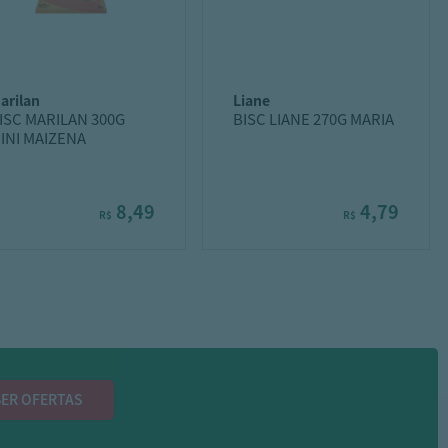
marilan
liane
ISC MARILAN 300G
BISC LIANE 270G MARIA
INI MAIZENA
8,49
4,79
R$
R$
ER OFERTAS