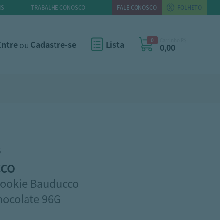
IS
TRABALHE CONOSCO
FALE CONOSCO
FOLHETO
0
Carrinho R$
Entre
ou
Cadastre-se
Lista
0,00
5
cco
Cookie Bauducco
hocolate 96G