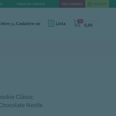
IS
TRABALHE CONOSCO
FALE CONOSCO
FOLHETO
0
Carrinho R$
Entre
ou
Cadastre-se
Lista
0,00
1
Cookie Clássic
Chocolate Nestle