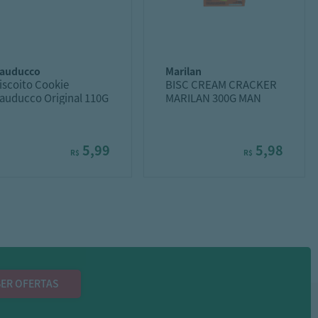
bauducco
marilan
iscoito Cookie
BISC CREAM CRACKER
auducco Original 110G
MARILAN 300G MAN
5,99
5,98
R$
R$
ER OFERTAS