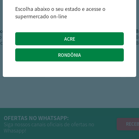
Escolha abaixo o seu estado e acesse o
supermercado on-line
cco
miragina
o Cookie
Biscoito Miragina
B
co Chocco
Castanha Brasil 300G
B
ate 96G
6,09
16,99
R$
R$
OFERTAS NO WHATSAPP:
Siga nossos canais oficiais de ofertas no
RECEB
Whasapp!