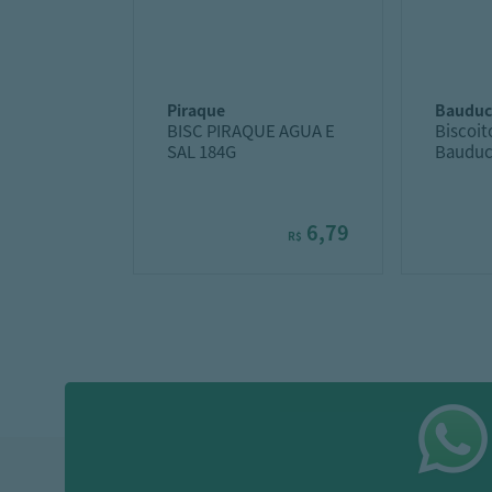
piraque
baudu
BISC PIRAQUE AGUA E
Biscoit
SAL 184G
Bauduc
Chocol
6,79
R$