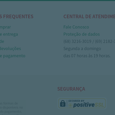
S FREQUENTES
CENTRAL DE ATENDIM
mprar
Fale Conosco
e entrega
Proteção de dados
de
(68) 3216-3019 / (69) 2182
 devoluções
Segunda a domingo
de pagamento
das 07 horas às 19 horas.
SEGURANÇA
as formas de
 disponíveis no
do pagamento,