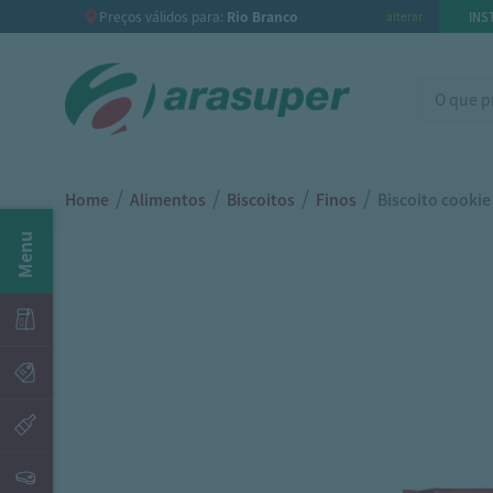
Preços válidos para:
Rio Branco
INS
alterar
/
/
/
/
Home
Alimentos
Biscoitos
Finos
Biscoito cookie
Menu