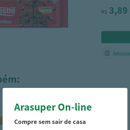
3,89
R$
Adicionar
mbém:
Arasuper On-line
Compre sem sair de casa