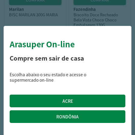
marilan
fazendinha
BISC MARILAN 300G MARIA
Biscoito Doce Recheado
Bela Vista Choco Choco
Embalagem 130G
Arasuper On-line
6,59
3,49
R$
R$
Compre sem sair de casa
Escolha abaixo o seu estado e acesse o
supermercado on-line
piraque
Biscoito Piraquê Maltado