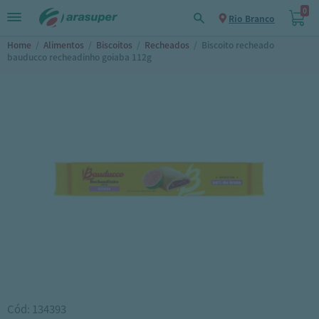
0
Rio Branco
Home
/
Alimentos
/
Biscoitos
/
Recheados
/
Biscoito recheado
bauducco recheadinho goiaba 112g
Cód: 134393