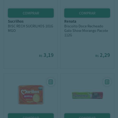
sucrilhos
renata
BISC RECH SUCRILHOS 101G
Biscoito Doce Recheado
MGO
Galo Show Morango Pacote
112G
3,19
2,29
R$
R$