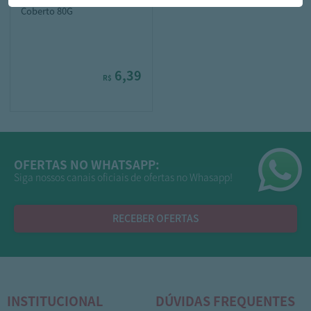
Coberto 80G
6,39
R$
OFERTAS NO WHATSAPP:
Siga nossos canais oficiais de ofertas no Whasapp!
RECEBER OFERTAS
INSTITUCIONAL
DÚVIDAS FREQUENTES