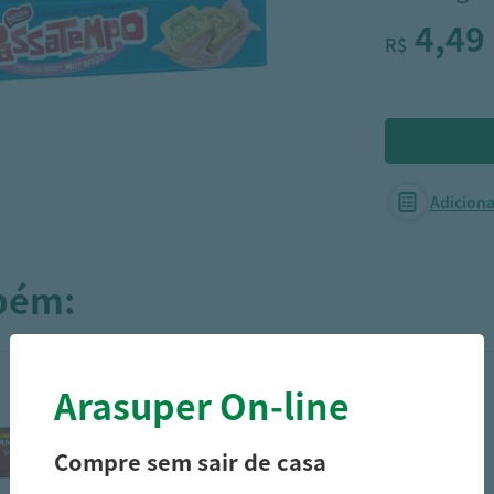
4,49
R$
Adicionar
mbém:
Arasuper On-line
Compre sem sair de casa