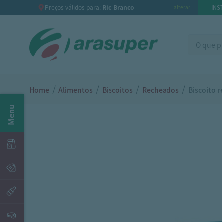
Preços válidos para:
Rio Branco
INS
alterar
/
/
/
/
Home
Alimentos
Biscoitos
Recheados
Biscoito 
Menu