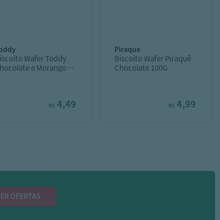
toddy
piraque
iscoito Wafer Toddy
Biscoito Wafer Piraquê
hocolate e Morango
Chocolate 100G
4g
4,49
4,99
R$
R$
ER OFERTAS