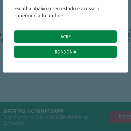
Escolha abaixo o seu estado e acesse o
supermercado on-line
itamaraty
IANE S/LACT
Biscoito Doce
B
COCO
Recheado Itamaraty
C
Look Doce De Leit
9
Embalagem 55G
4,79
4,39
R$
R$
OFERTAS NO WHATSAPP:
Siga nossos canais oficiais de ofertas no
RECEB
Whasapp!