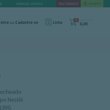
IS
TRABALHE CONOSCO
FALE CONOSCO
FOLHETO
0
Carrinho R$
Entre
ou
Cadastre-se
Lista
0,00
0
Recheado
po Nestlé
130G