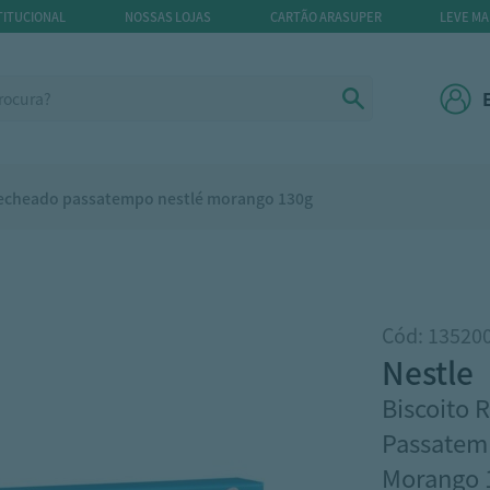
TITUCIONAL
NOSSAS LOJAS
CARTÃO ARASUPER
LEVE MA
recheado passatempo nestlé morango 130g
Cód: 13520
nestle
Biscoito 
Passatem
Morango 