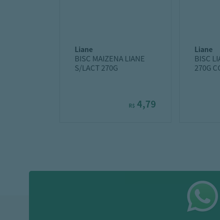
liane
liane
BISC MAIZENA LIANE
BISC L
S/LACT 270G
270G 
4,79
R$