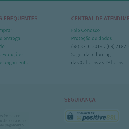
S FREQUENTES
CENTRAL DE ATENDIM
mprar
Fale Conosco
e entrega
Proteção de dados
de
(68) 3216-3019 / (69) 2182
 devoluções
Segunda a domingo
de pagamento
das 07 horas às 19 horas.
SEGURANÇA
as formas de
 disponíveis no
do pagamento,