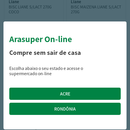
liane
liane
BISC LIANE S/LACT 270G
BISC MAIZENA LIANE S/LACT
COCO
270G
Arasuper On-line
4,79
4,79
R$
R$
Compre sem sair de casa
Escolha abaixo o seu estado e acesse o
supermercado on-line
trakinas
Biscoito Recheado Trakinas
Tutti Frutti 126g