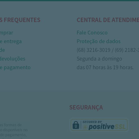
S FREQUENTES
CENTRAL DE ATENDIM
mprar
Fale Conosco
e entrega
Proteção de dados
de
(68) 3216-3019 / (69) 2182
 devoluções
Segunda a domingo
de pagamento
das 07 horas às 19 horas.
SEGURANÇA
as formas de
 disponíveis no
do pagamento,