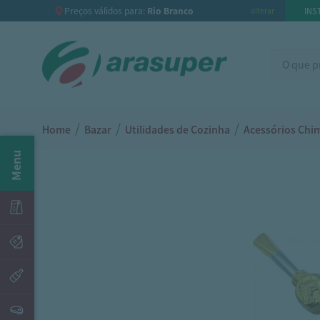
Preços válidos para:
Rio Branco
INS
alterar
/
/
/
Home
Bazar
Utilidades de Cozinha
Acessórios Chi
Menu