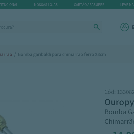
TITUCIONAL
NOSSAS LOJAS
CARTÃO ARASUPER
LEVE MA
/
marrão
Bomba garibaldi para chimarrão ferro 23cm
Cód: 13308
ouropy
Bomba Ga
Chimarrã