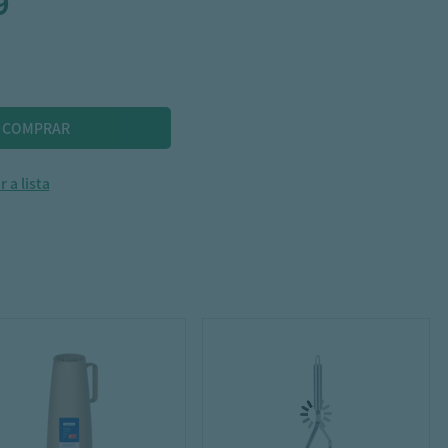
9
 a lista