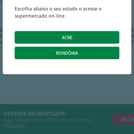
Escolha abaixo o seu estado e acesse o
supermercado on-line
tina
plasutil
TRAMONTINA
POTE PAPINHA
B
LÁS 1L
PLASUTIL MINNIE BABY
B
109,49
19,89
R$
R$
OFERTAS NO WHATSAPP:
Siga nossos canais oficiais de ofertas no
RECEB
Whasapp!