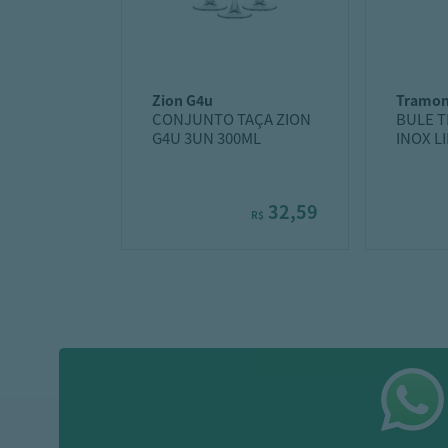
zion g4u
tramon
CONJUNTO TAÇA ZION
BULE 
G4U 3UN 300ML
INOX LI
32,59
R$