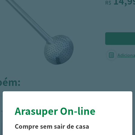
14,9
R$
Adicionar
mbém:
Arasuper On-line
Compre sem sair de casa