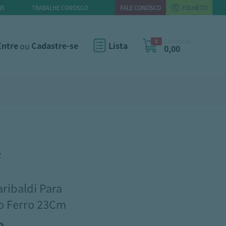
IS
TRABALHE CONOSCO
FALE CONOSCO
FOLHETO
0
Carrinho R$
Entre
ou
Cadastre-se
Lista
0,00
2
ribaldi Para
o Ferro 23Cm